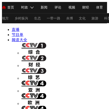
首页
时政
新闻
评论
视频
财经
体育
人民领袖习近平
直播
海外频道
片库
iPanda
栏目大全
联播+
English
中国领导人
节目单
Монгол
听音
央视快评
微视频
习式妙语
主持人
地方
乡村振兴
生态
一带一路
央博
文化
旅游
科
直播
总台春晚
节目单
网络春晚
共产党员网
秧纪录
纪录片网
频道大全
新闻
国内
国际
评论
经济
军事
科技
法
人民领袖习近平
联播+
热解读
天天学习
习式妙语
视频
小央视频
小央直播
直播中国
熊猫频道
V
现场
前线
比划
快看
蓝海中国
新兵请入列
体育
直播
竞猜
2026年世界杯
2026年冬奥会
C
VIP会员
CCTV奥林匹克频道
生活体育大会
体育江湖