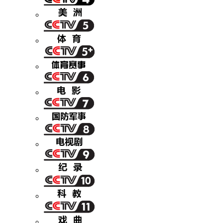
财经
教育
乡村振兴
生态环境
一带一路
央博
大国智造
大国展会
大国保险
云顶对话
云起
超
CCTV.节目官网
直播
节目单
栏目
片库
热播榜