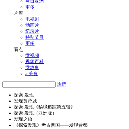
今日亚洲
更多
片库
电视剧
动画片
纪录片
特别节目
更多
看点
微视频
视频百科
微故事
ai美食
热榜
探索·
发
现
发
现黄帝城
探索·
发
现《秘境追踪第五辑》
探索·
发
现（亚洲版）
发
现之旅
《探索
发
现》考古晋国——
发
现晋都