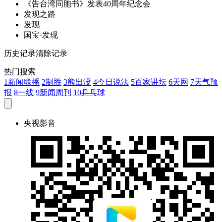
《告台湾同胞书》
发
表40周年纪念会
发
现之路
发
现
国宝·
发
现
历史记录
清除记录
热门搜索
1
新闻联播
2
制胜
3
熊出没
4
今日说法
5
百家讲坛
6
天网
7
天气预
报
8
一线
9
新闻周刊
10
乒乓球
央视影音