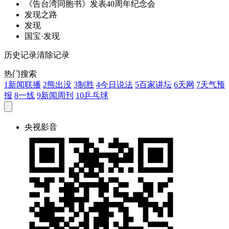
《告台湾同胞书》
发
表40周年纪念会
发
现之路
发
现
国宝·
发
现
历史记录
清除记录
热门搜索
1
新闻联播
2
熊出没
3
制胜
4
今日说法
5
百家讲坛
6
天网
7
天气预
报
8
一线
9
新闻周刊
10
乒乓球
央视影音