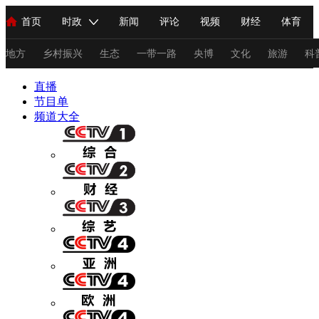
首页
时政
新闻
评论
视频
财经
体育
人民领袖习近平
直播
海外频道
片库
iPanda
栏目大全
联播+
English
中国领导人
节目单
Монгол
听音
央视快评
微视频
习式妙语
主持人
地方
乡村振兴
生态
一带一路
央博
文化
旅游
科
直播
总台春晚
节目单
网络春晚
共产党员网
秧纪录
纪录片网
频道大全
新闻
国内
国际
评论
经济
军事
科技
法
人民领袖习近平
联播+
热解读
天天学习
习式妙语
视频
小央视频
小央直播
直播中国
熊猫频道
V
现场
前线
比划
快看
蓝海中国
新兵请入列
体育
直播
竞猜
2026年世界杯
2026年冬奥会
C
VIP会员
CCTV奥林匹克频道
生活体育大会
体育江湖