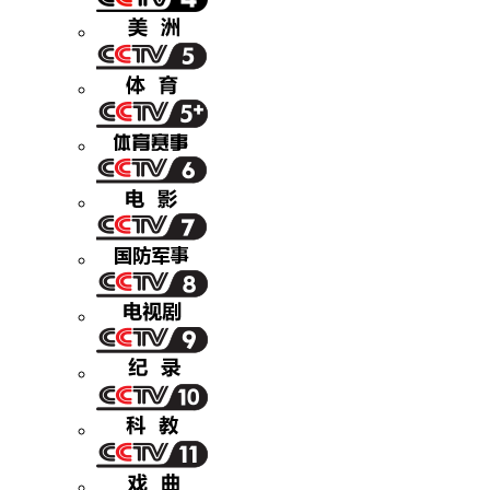
财经
教育
乡村振兴
生态环境
一带一路
央博
大国智造
大国展会
大国保险
云顶对话
云起
超
CCTV.节目官网
直播
节目单
栏目
片库
热播榜