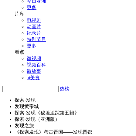
今日亚洲
更多
片库
电视剧
动画片
纪录片
特别节目
更多
看点
微视频
视频百科
微故事
ai美食
热榜
探索·
发
现
发
现黄帝城
探索·
发
现《秘境追踪第五辑》
探索·
发
现（亚洲版）
发
现之旅
《探索
发
现》考古晋国——
发
现晋都