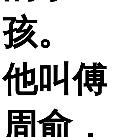
孩。
他叫傅
周俞，