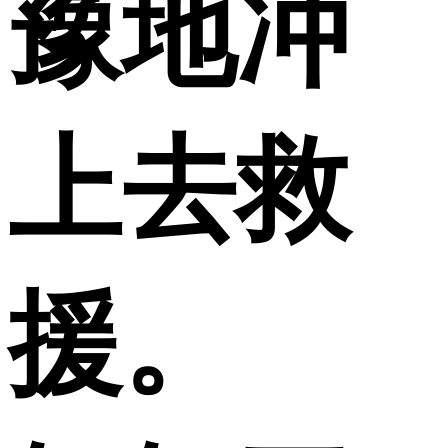
豫地冲
上去救
援。