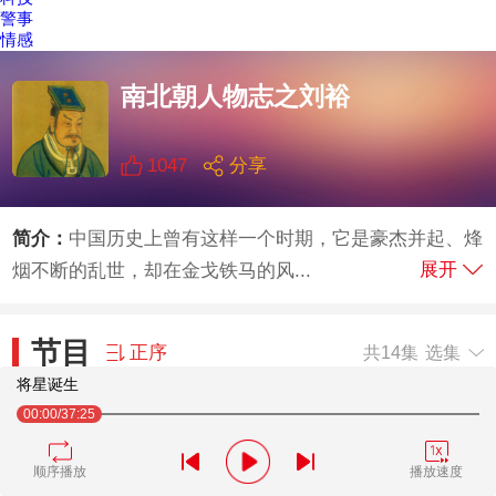
警事
情感
南北朝人物志之刘裕
1047
分享
简介：
中国历史上曾有这样一个时期，它是豪杰并起、烽
展开
烟不断的乱世，却在金戈铁马的风...
节目
正序
共14集
选集
将星诞生
00:00
/37:25
将星诞生
1
顺序播放
播放速度
南北序章
2