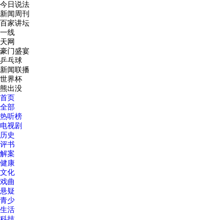
今日说法
新闻周刊
1-14
百家讲坛
一线
天网
豪门盛宴
乒乓球
新闻联播
世界杯
熊出没
首页
全部
热听榜
电视剧
历史
评书
解案
健康
文化
戏曲
悬疑
青少
生活
科技