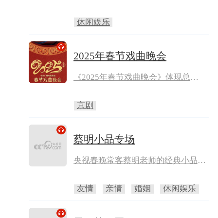
线索，深度挖掘年味文化元素，营造
浓厚的春节节日氛围。节目新春元素
休闲娱乐
纷呈，年味氛围满盈，主持人嘉宾在
逛古镇、赏演出的过程中，解锁一系
列惊喜活动，与观众共度吉祥新年。
2025年春节戏曲晚会
《2025年春节戏曲晚会》体现总
台“思想+艺术+技术”融合传播的鲜
明特色，依托三晋文明摇篮、戏曲文
京剧
化大省山西的深厚底蕴，百戏芳华跨
越山海，辐射全国面向世界。晚会
以“盛世梨园 锦绣山河”为主题，在
蔡明小品专场
沉浸式、多元化演绎和时尚感、年轻
态呈现中，打造一台全民戏曲嘉年
央视春晚常客蔡明老师的经典小品专
华。
场，一次听个够！
友情
亲情
婚姻
休闲娱乐