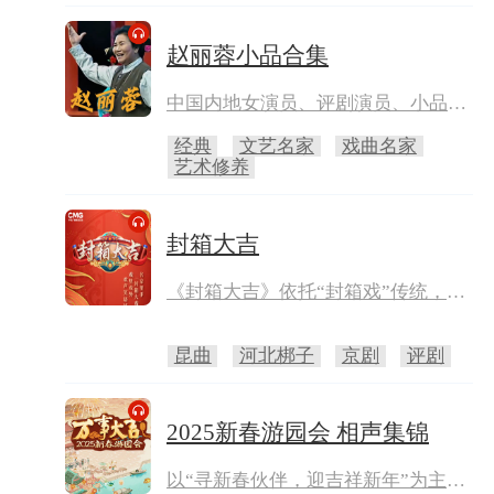
赵丽蓉小品合集
中国内地女演员、评剧演员、小品表
演艺术家赵丽蓉老师，曾给我们留下
经典
文艺名家
戏曲名家
了许多经典的作品。
艺术修养
封箱大吉
《封箱大吉》依托“封箱戏”传统，遍
邀梨园名家新秀，以“唱对台戏”为框
架，挖掘并呈现“名家、反串、吉
昆曲
河北梆子
京剧
评剧
庆”的内涵，用幽默逗趣的方式串联
跨行当、跨剧种彩唱表演，并辅以短
片拍摄记录精彩幕后，为戏迷观众奉
2025新春游园会 相声集锦
上古典又时尚的小年夜国粹大餐。
以“寻新春伙伴，迎吉祥新年”为主题