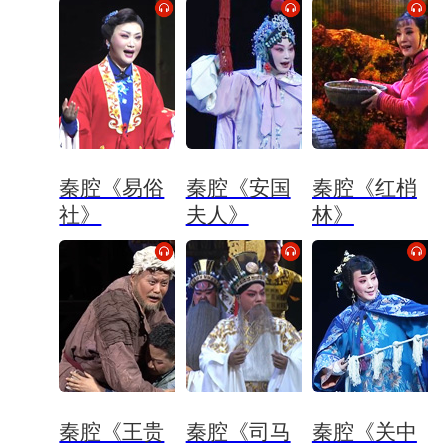
秦腔《易俗
秦腔《安国
秦腔《红梢
社》
夫人》
林》
秦腔《王贵
秦腔《司马
秦腔《关中