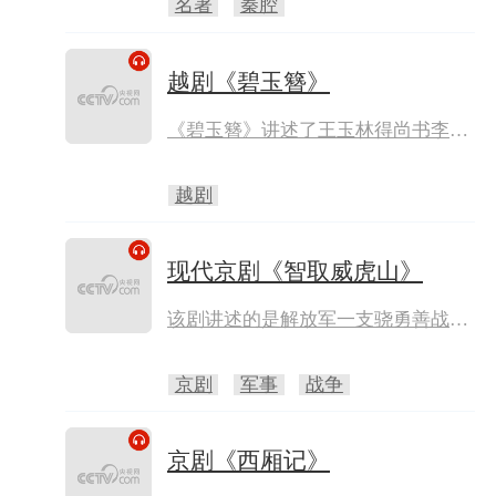
名著
秦腔
蟠桃宴，私窃太上老君的仙丹。玉帝
大怒，令托塔李天王率十万神兵捉拿
妖猴，美猴王大闹天宫被擒。美猴王
越剧《碧玉簪》
被投入太上老君的八卦炉，竟炼出了
火眼金睛。如来佛令众罗汉降服妖
《碧玉簪》讲述了王玉林得尚书李廷
猴，美猴王大战罗汉。
甫赏识，娶廷甫女秀英为妻。廷甫侄
儿顾文友因妒生恨，骗取秀英的碧玉
越剧
簪放进伪造情书里，诬陷秀英与他有
染。最终玉林送凤冠请罪，夫妇冰释
前嫌。
现代京剧《智取威虎山》
该剧讲述的是解放军一支骁勇善战的
小分队与在东北山林盘踞多年的数股
土匪斗智斗勇的故事。
京剧
军事
战争
京剧《西厢记》