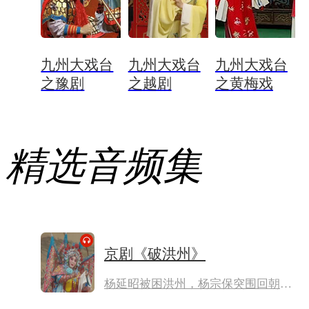
九州大戏台
九州大戏台
九州大戏台
之豫剧
之越剧
之黄梅戏
精选音频集
京剧《破洪州》
杨延昭被困洪州，杨宗保突围回朝搬
救兵，因朝中无兵可派，八贤王赵德