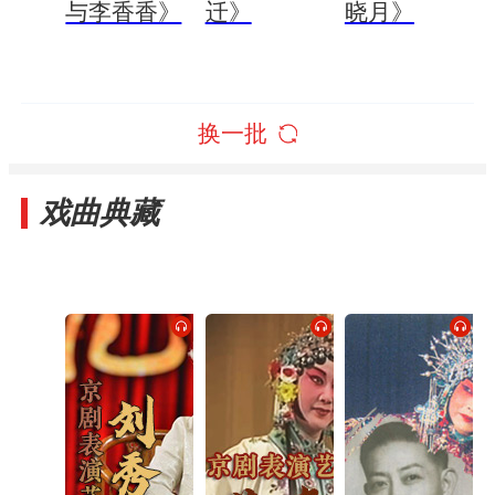
与李香香》
迁》
晓月》
换一批
戏曲典藏