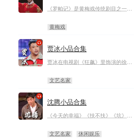
酷刑。
《罗帕记》是黄梅戏传统剧目之一，
讲述举人王科举娶陈老尚书之独生爱
女陈赛金，中途因管家作祟，产生误
黄梅戏
会休了陈赛金，最后误会解除，一家
团聚的故事。程丞饰陈赛金，曹祝来
饰王科举。
贾冰小品合集
贾冰在电视剧《狂飙》里饰演的徐江
深入人心，而他演的小品同样经典。
文艺名家
沈腾小品合集
《今天的幸福》《扶不扶》《坑》
……沈腾的许多经典作品都给观众留
下了深刻印象。
文艺名家
休闲娱乐