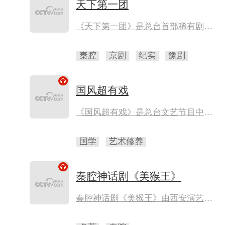
天下第一团
《天下第一团》是总台首部稀有剧种
纪录片，采用“剧种剧团纪实+山水实
景展演”的形式，将地域风土、剧种
秦腔
京剧
纪实
豫剧
故事、戏曲人风采、经典剧目演绎融
为一体，带观众聆听最美的乡音乡
韵，解锁中国稀有剧种的新地图。
国风超有戏
《国风超有戏》是总台文艺节目中心
推出的一档国风音乐唱演节目，节目
汇聚近百位国风音乐人，他们追
国学
艺术修养
溯“戏曲”的土壤、引领“流行”的浪
潮，以戏命题，共创百余首国风音
乐。
秦腔神话剧《美猴王》
秦腔神话剧《美猴王》由西安演艺集
团青年团演出，讲的是齐天大圣上天
得知王母的蟠桃会未邀请自己，大闹