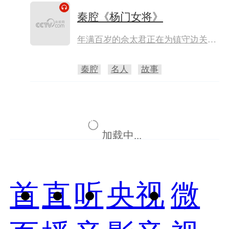
詹沛，詹沛之女太宗妃子詹翠屏上殿
秦腔《杨门女将》
动本欲将秦英斩首。经秦英母银屏公
主、银屏母长孙皇后出面调解，太宗
年满百岁的佘太君正在为镇守边关的
始命秦英出征，以乾坤神带大破火龙
孙儿杨宗保举办五十寿辰，忽传噩
金镖阵，方解国家之危，百姓之苦。
耗，宗保不幸阵亡。为报国仇家恨，
秦腔
名人
故事
佘太君凛然挂帅，穆桂英继承亡夫遗
志，勇当先锋，一群女将冲锋陷阵，
一举歼灭了西夏入侵之敌。
加载中...
首
直
听
央视
微