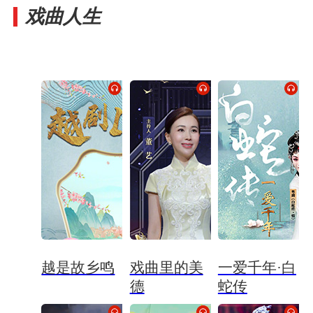
戏曲人生
越是故乡鸣
戏曲里的美
一爱千年·白
德
蛇传