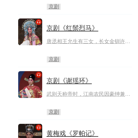
芳和天官寇准只好同赴天波府，请佘
京剧
太君发兵。寇准运用机智，激起穆桂
英斗志，穆桂英挂帅，杨宗保任先行
官。杨宗保献诱敌之计，只身出战引
京剧《红鬃烈马》
诱辽将误入宋军埋伏，穆桂英等力战
强敌，歼灭辽兵，解洪州之围。
唐丞相王允生有三女，长女金钏许配
苏龙，次女银钏许配魏虎，三女宝钏
尚未许配。一日，宝钏在花园游玩，
京剧
遇花郎薛平贵，心生爱慕，遂赠其银
两，并嘱其前往彩楼招亲。平贵得中
彩球，前往相府。王允嫌贫爱富，命
京剧《谢瑶环》
宝钏退婚。宝钏不从，与父三击掌，
随平贵投奔寒窑。
武则天称帝时，江南农民因豪绅兼并
土地，逃往太湖聚义。女官谢瑶环奏
请安抚，谢瑶环至苏州乔装私访，遇
京剧
武宏和蔡少炳。武、蔡二人强抢民
女，与义士袁行健打斗。谢瑶环秉公
处断，斩蔡少炳，杖责武宏。武三思
黄梅戏《罗帕记》
等为了报仇，诬陷谢瑶环谋反，施以