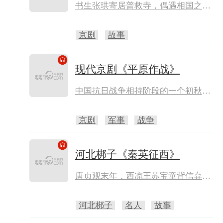
书生张珙寄居普救寺，偶遇相国之女
崔莺莺，二人一见钟情。恰逢孙飞虎
兵围普救寺，强索莺莺为妻，崔夫人
京剧
故事
许诺有人退得贼兵，愿将莺莺许之为
妻。张珙向友人求救，杀退贼兵。崔
老夫人赖婚，要二人兄妹相称，二人
现代京剧《平原作战》
不甘忍受礼教束缚，在红娘帮助下，
几经挫折，终成眷属。
中国抗日战争相持阶段的一个初秋，
日寇向八路军太行山根据地猖狂“扫
荡”。我军主力为完成诱敌深入、各
京剧
军事
战争
个歼灭的作战计划，特派排长赵勇刚
率队插入到敌后平原地区，在铁路沿
线开展游击战，以牵制敌之援军龟田
河北梆子《秦英征西》
大队。赵永刚密切联系群众，英勇机
智，紧紧地依靠着以李胜为代表的基
唐贞观末年，西凉王苏宝童背信弃约
层党组织，依靠着张大娘、小英等抗
进犯长安，又施火龙金镖阵法围困锁
日群众开展地道斗争，顽强打击日
阳城。唐太宗命驸马秦怀玉率大将罗
河北梆子
名人
故事
寇。
通出战，罗通为国捐躯，秦怀玉身负
重伤。时逢秦英误伤暗通西凉的奸权