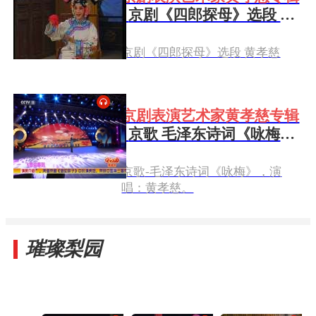
|
京剧《四郎探母》选段 黄
孝慈
京剧《四郎探母》选段 黄孝慈
京剧表演艺术家黄孝慈专辑
|
京歌 毛泽东诗词《咏梅》
演唱：黄孝慈
京歌-毛泽东诗词《咏梅》，演
唱：黄孝慈。
璀璨梨园