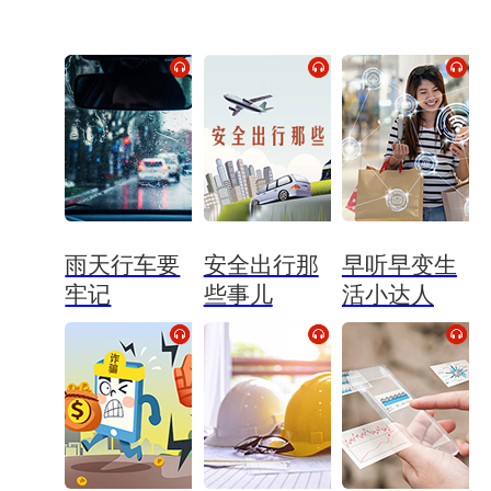
雨天行车要
安全出行那
早听早变生
牢记
些事儿
活小达人