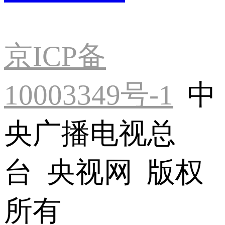
京ICP备
10003349号-1
中
央广播电视总
台 央视网 版权
所有