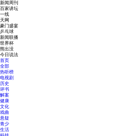
新闻周刊
百家讲坛
一线
天网
豪门盛宴
乒乓球
新闻联播
世界杯
熊出没
今日说法
首页
选集
全部
热听榜
电视剧
1-10
历史
评书
解案
健康
文化
戏曲
悬疑
青少
生活
科技