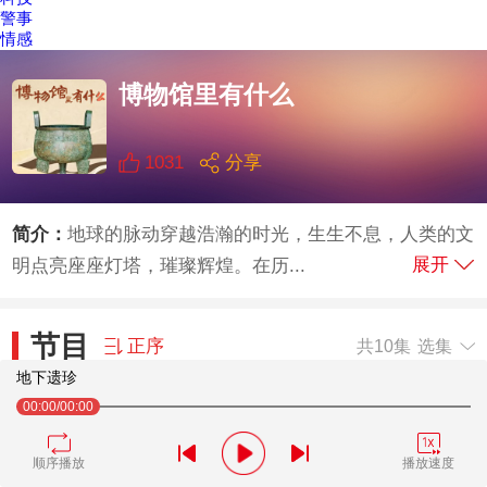
警事
情感
博物馆里有什么
1031
分享
简介：
地球的脉动穿越浩瀚的时光，生生不息，人类的文
展开
明点亮座座灯塔，璀璨辉煌。在历...
节目
正序
共10集
选集
地下遗珍
00:00
/00:00
地下遗珍
1
顺序播放
播放速度
博采众藏
2