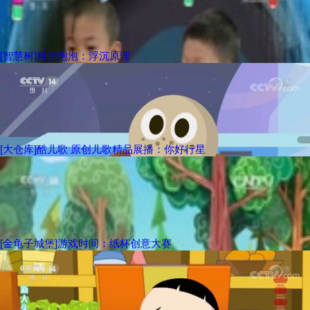
[智慧树]科学泡泡：浮沉原理
[大仓库]酷儿歌 原创儿歌精品展播：你好行星
[金龟子城堡]游戏时间：纸杯创意大赛