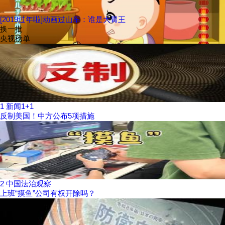
[2019过年啦]动画过山车：谁是大胃王
换一批
央视榜单
1
新闻1+1
反制美国！中方公布5项措施
2
中国法治观察
上班“摸鱼”公司有权开除吗？