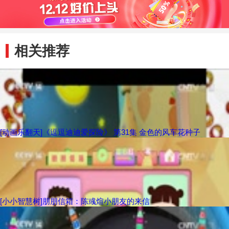
相关推荐
[动画乐翻天]《逗逗迪迪爱探险》 第31集 金色的风车花种子
[小小智慧树]朋朋信箱：陈彧煊小朋友的来信