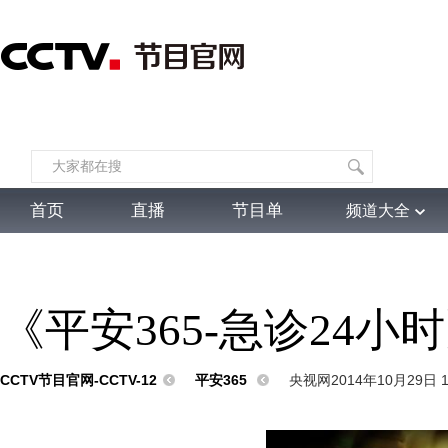
首页
直播
节目单
频道大全
4K专区
综合
新闻
财经
综艺
中文国际
体育
电影
国防军事
电
《平安365-急诊24
CCTV节目官网-CCTV-12
平安365
央视网2014年10月29日 1