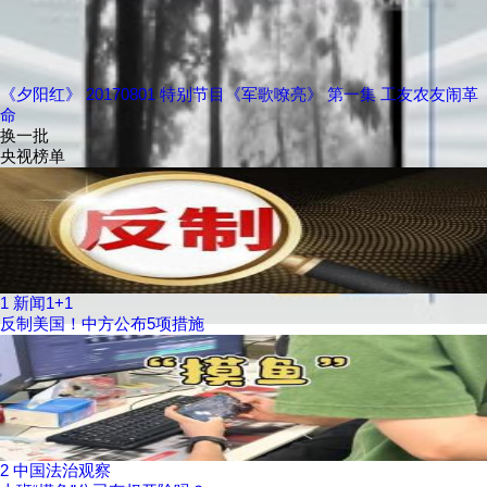
《夕阳红》 20170801 特别节目《军歌嘹亮》 第一集 工友农友闹革
命
换一批
央视榜单
1
新闻1+1
反制美国！中方公布5项措施
2
中国法治观察