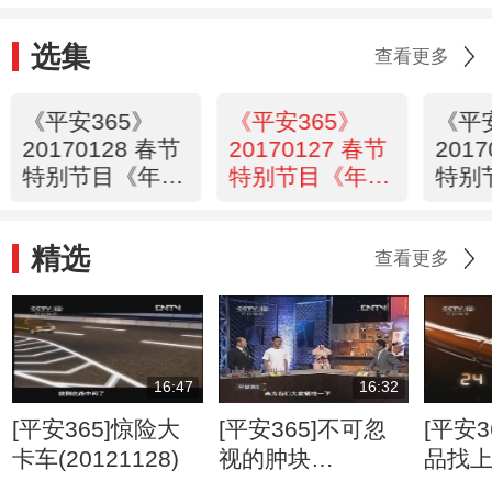
选集
查看更多
《平安365》
《平安365》
《平
20170128 春节
20170127 春节
201
特别节目《年
特别节目《年
特别
话》——《大妈
话》——《想说
国交
style》
爱你不容易》
（六
精选
查看更多
16:47
16:32
[平安365]惊险大
[平安365]不可忽
[平安3
卡车(20121128)
视的肿块
品找
(20120807)
(2012