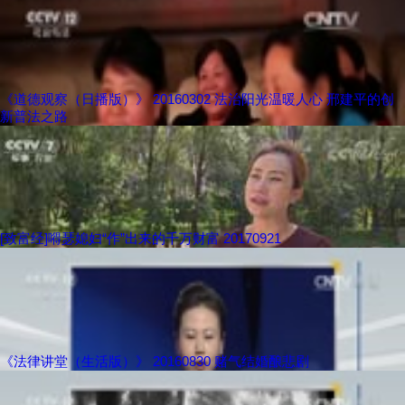
《道德观察（日播版）》 20160302 法治阳光温暖人心 邢建平的创
新普法之路
[致富经]嘚瑟媳妇“作”出来的千万财富 20170921
《法律讲堂（生活版）》 20160830 赌气结婚酿悲剧