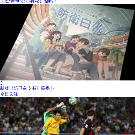
上班“摸鱼”公司有权开除吗？
3
新版《防卫白皮书》藏祸心
今日关注