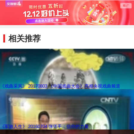
相关推荐
《戏曲采风》 20170803 《中国戏曲大会》亮相央视戏曲频道
《军旅人生》 20160704 张道干：信仰的力量