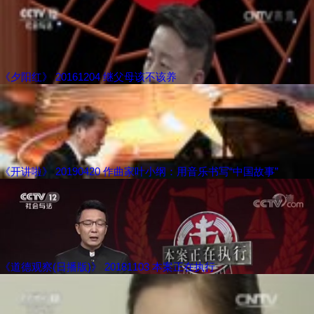
《夕阳红》 20161204 继父母该不该养
《开讲啦》 20190420 作曲家叶小纲：用音乐书写“中国故事”
《道德观察(日播版)》 20181103 本案正在执行