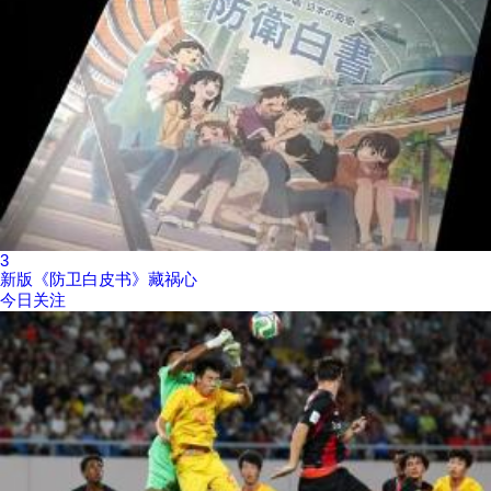
3
新版《防卫白皮书》藏祸心
今日关注