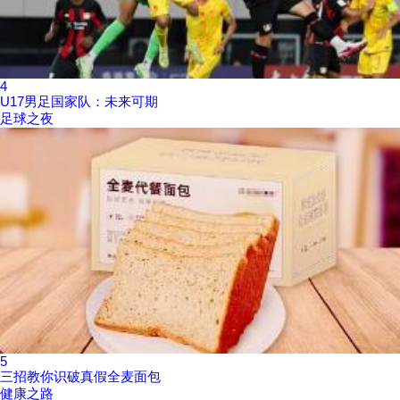
4
U17男足国家队：未来可期
足球之夜
5
三招教你识破真假全麦面包
健康之路