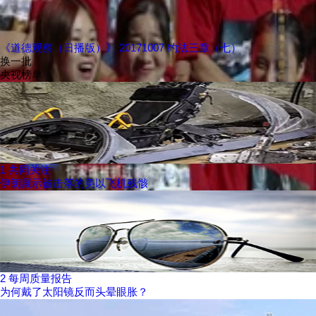
《道德观察（日播版）》 20171007 约法三章（七）
换一批
央视榜单
1
共同关注
伊朗展示被击落的美以飞机残骸
2
每周质量报告
为何戴了太阳镜反而头晕眼胀？