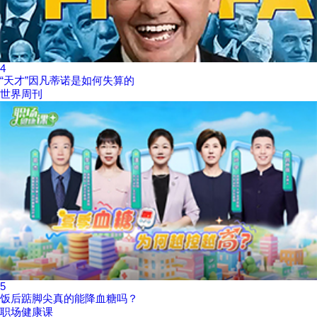
4
“天才”因凡蒂诺是如何失算的
世界周刊
5
饭后踮脚尖真的能降血糖吗？
职场健康课