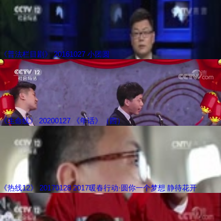
《普法栏目剧》 20161027 小团圆
《生命线》 20200127 《年话》（四）
《热线12》 20170128 2017暖春行动·圆你一个梦想 静待花开