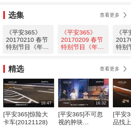
选集
查看更多
《平安365》
《平安365》
《平
20170210 春节
20170209 春节
201
特别节目《年
特别节目《年
特别
话》——《中国
话》——《榜上
话》
表情》
有名》
成名
精选
查看更多
16:47
16:32
[平安365]惊险大
[平安365]不可忽
[平安3
卡车(20121128)
视的肿块
品找
(20120807)
(2012