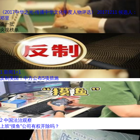
《2017中华之光-传播中华文化年度人物评选》 20171211 候选人：
邓里
换一批
央视榜单
1
新闻1+1
反制美国！中方公布5项措施
2
中国法治观察
上班“摸鱼”公司有权开除吗？