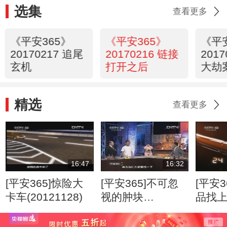
选集
查看更多
《平安365》
《平安365》
《平
20170217 追尾
20170216 链接
201
玄机
打开之后
大劫
精选
查看更多
16:47
16:32
[平安365]惊险大
[平安365]不可忽
[平安3
卡车(20121128)
视的肿块
品找
(20120807)
(2012