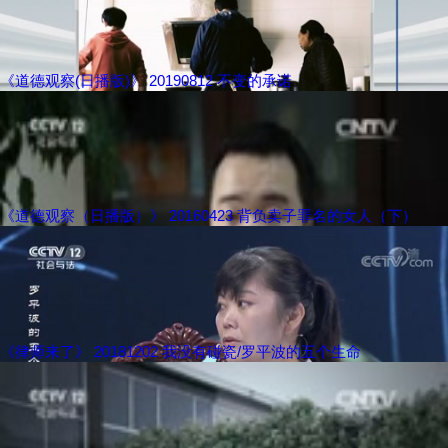
《道德观察(日播版)》 20190812 不变的承诺
《道德观察（日播版）》 20160423 背负卖子罪名的女人（下）
《律师来了》 20181202 我没有碰瓷/罗平波的五个生命