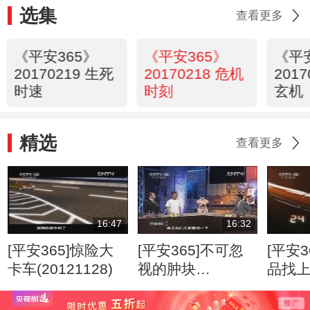
选集
查看更多
《平安365》
《平安365》
《平
20170219 生死
20170218 危机
201
时速
时刻
玄机
精选
查看更多
16:47
16:32
[平安365]惊险大
[平安365]不可忽
[平安3
卡车(20121128)
视的肿块
品找
(20120807)
(2012