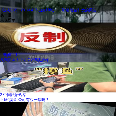
《热线12》 20160427 山东聊城：一笔赔偿金引发的风波
换一批
央视榜单
1
新闻1+1
反制美国！中方公布5项措施
2
中国法治观察
上班“摸鱼”公司有权开除吗？