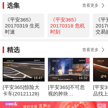
选集
查看更多
《平安365》
《平安365》
《平
20170319 生死
20170318 危机
201
时速
时刻
交易
（下
精选
查看更多
16:47
16:32
[平安365]惊险大
[平安365]不可忽
[平安3
卡车(20121128)
视的肿块
品找
(20120807)
(2012