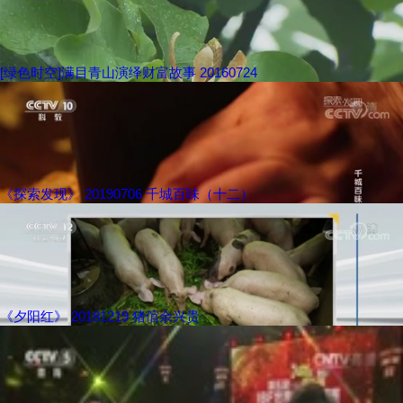
[绿色时空]满目青山演绎财富故事 20160724
《探索发现》 20190706 千城百味（十二）
《夕阳红》 20181219 猪倌余兴贵