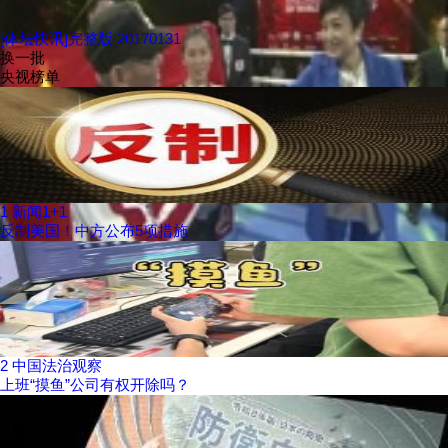
[体坛快讯]完整版 20170131
换一批
央视榜单
1
新闻1+1
反制美国！中方公布5项措施
2
中国法治观察
上班“摸鱼”公司有权开除吗？