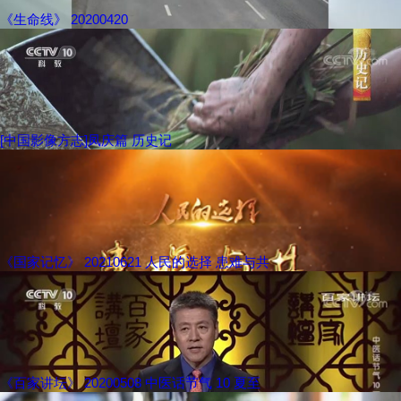
《生命线》 20200420
[中国影像方志]凤庆篇 历史记
《国家记忆》 20210621 人民的选择 患难与共
《百家讲坛》 20200508 中医话节气 10 夏至