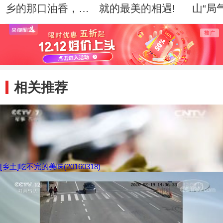
乡的那口油香，我
就的最美的相遇!
山“局
愿再敲八十八下！
何绣
相关推荐
[乡土]吃不完的美味(20160318)