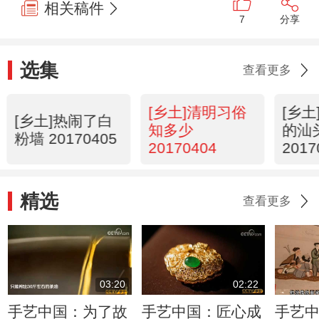
相关稿件
7
分享
选集
查看更多
[乡土]清明习俗
[乡
[乡土]热闹了白
知多少
的汕
粉墙 20170405
20170404
2017
精选
查看更多
03:20
02:22
手艺中国：为了故
手艺中国：匠心成
手艺