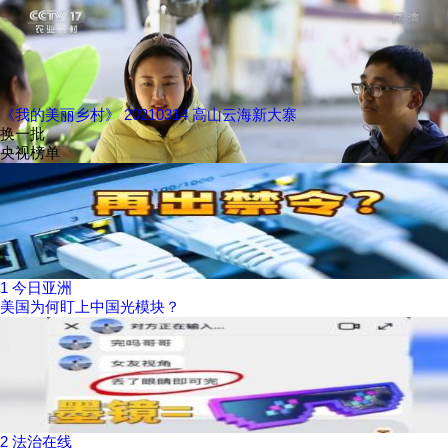
《我的美丽乡村》 20210314 高山云海新大寨
换一批
央视榜单
1
今日亚洲
美国为何盯上中国光模块？
2
法治在线