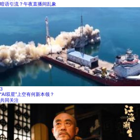
暗语引流？午夜直播间乱象
3
“AI双星”上空有何新本领？
共同关注