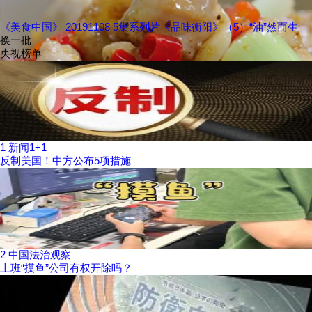
《美食中国》 20191108 5集系列片《品味衡阳》（5）“油”然而生
换一批
央视榜单
1
新闻1+1
反制美国！中方公布5项措施
2
中国法治观察
上班“摸鱼”公司有权开除吗？