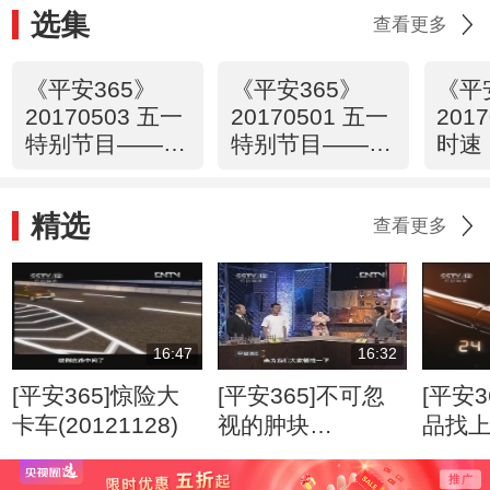
选集
查看更多
《平安365》
《平安365》
《平
20170503 五一
20170501 五一
201
特别节目——我
特别节目——我
时速
在现场（三）
在现场（一）
精选
查看更多
16:47
16:32
[平安365]惊险大
[平安365]不可忽
[平安3
卡车(20121128)
视的肿块
品找
(20120807)
(2012