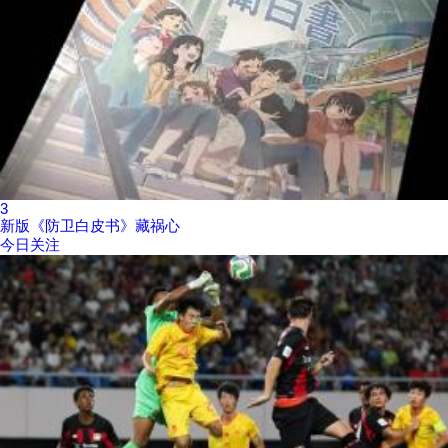
3
新版《防卫白皮书》藏祸心
今日关注