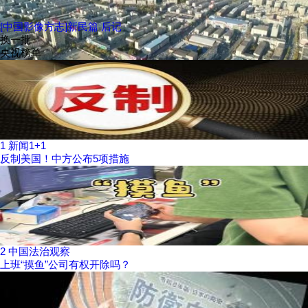
[中国影像方志]新民篇 后记
换一批
央视榜单
1
新闻1+1
反制美国！中方公布5项措施
2
中国法治观察
上班“摸鱼”公司有权开除吗？