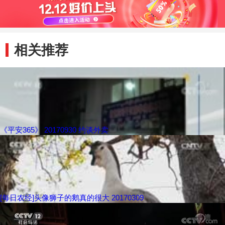
相关推荐
《平安365》 20170930 约谈外卖
[每日农经]头像狮子的鹅真的很大 20170309