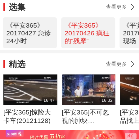
选集
查看更多
《平安365》
《平安365》
《平
20170427 急诊
20170426 疯狂
201
24小时
的“残摩”
现场
精选
查看更多
16:47
16:32
[平安365]惊险大
[平安365]不可忽
[平安3
卡车(20121128)
视的肿块
品找
(20120807)
(2012