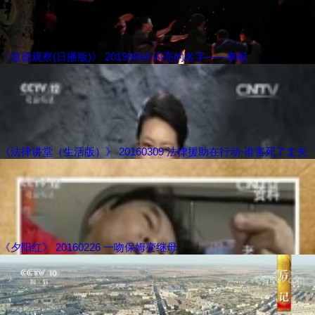
《道德观察(日播版)》 20190604 闪亮的名字——奉献
《法律讲堂（生活版）》 20160309 法律援助在行动·谁害死了丈夫
《夕阳红》 20160226 一吻保姆变继母