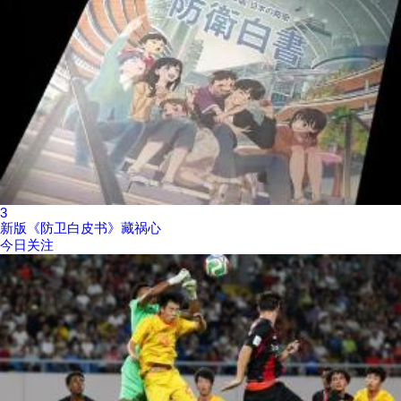
3
新版《防卫白皮书》藏祸心
今日关注