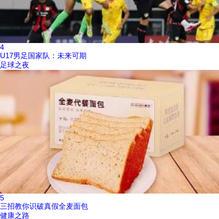
4
U17男足国家队：未来可期
足球之夜
5
三招教你识破真假全麦面包
健康之路