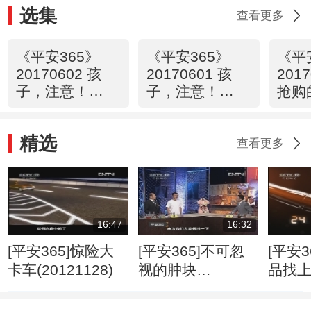
选集
查看更多
《平安365》
《平安365》
《平
20170602 孩
20170601 孩
201
子，注意！
子，注意！
抢购
（二）
（一）
精选
查看更多
16:47
16:32
[平安365]惊险大
[平安365]不可忽
[平安3
卡车(20121128)
视的肿块
品找
(20120807)
(2012