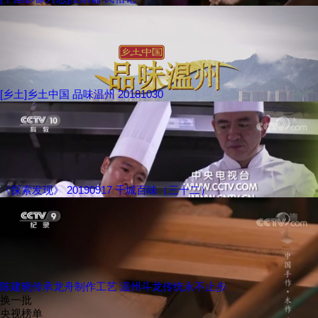
[乡土]乡土中国 品味温州 20181030
《探索发现》 20190917 千城百味（三十二）
陈建晓传承龙舟制作工艺 温州斗龙传统永不止步
换一批
央视榜单