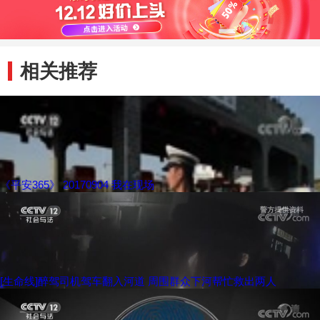
相关推荐
《平安365》 20170904 我在现场
[生命线]醉驾司机驾车翻入河道 周围群众下河帮忙救出两人