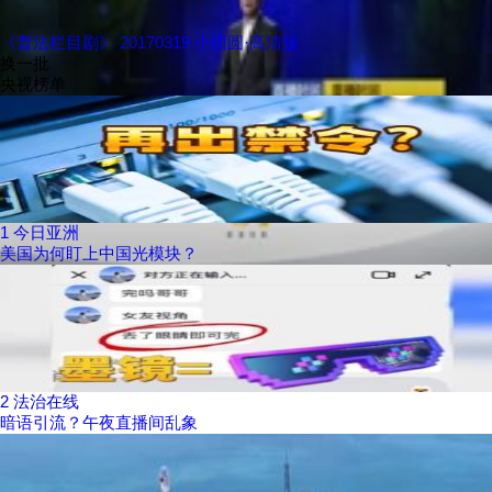
《普法栏目剧》 20170319 小团圆·高清版
换一批
央视榜单
1
今日亚洲
美国为何盯上中国光模块？
2
法治在线
暗语引流？午夜直播间乱象