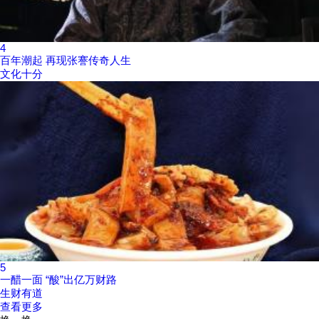
4
百年潮起 再现张謇传奇人生
文化十分
5
一醋一面 “酸”出亿万财路
生财有道
查看更多