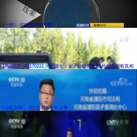
《一线》 20181006 “内鬼”
《热线12》 20170221 河北隆化：女子卧轨身亡 意外背后另有真相
《小区大事》 20171211 十年之争