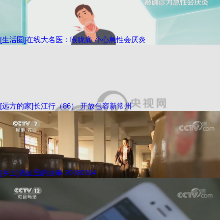
[生活圈]在线大名医：喉咙痛 小心急性会厌炎
[远方的家]长江行（86） 开放包容新常州
[乡土]酒缸里的故事 20180104