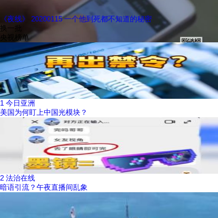
《夜线》 20200115 一个他到死都不知道的秘密
换一批
央视榜单
1
今日亚洲
美国为何盯上中国光模块？
2
法治在线
暗语引流？午夜直播间乱象