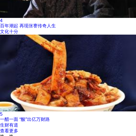
4
百年潮起 再现张謇传奇人生
文化十分
5
一醋一面 “酸”出亿万财路
生财有道
查看更多