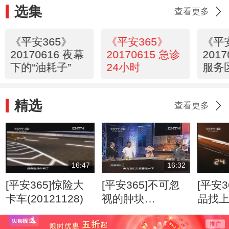
选集
查看更多
《平安365》
《平安365》
《平
20170616 夜幕
20170615 急诊
201
下的“油耗子”
24小时
服务
精选
查看更多
16:47
16:32
[平安365]惊险大
[平安365]不可忽
[平安3
卡车(20121128)
视的肿块
品找
(20120807)
(2012