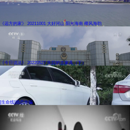
《远方的家》 20211001 大好河山 阳光海南 椰风海韵
《今日说法》 20220527 失踪的古家具（下）
[生命线]婚恋诈骗