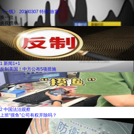
《一线》 20180307 特殊“旅客”
换一批
央视榜单
1
新闻1+1
反制美国！中方公布5项措施
2
中国法治观察
上班“摸鱼”公司有权开除吗？