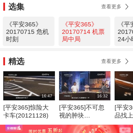
选集
查看更多
《平安365》
《平安365》
《平
20170715 危机
20170714 机票
201
时刻
局中局
24小
精选
查看更多
16:47
16:32
[平安365]惊险大
[平安365]不可忽
[平安3
卡车(20121128)
视的肿块
品找
(20120807)
(2012