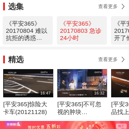
选集
查看更多
《平安365》
《平安365》
《平
20170804 难以
20170803 急诊
201
抗拒的诱惑
24小时
开了
（三）
精选
查看更多
16:47
16:32
[平安365]惊险大
[平安365]不可忽
[平安3
卡车(20121128)
视的肿块
品找
(20120807)
(2012