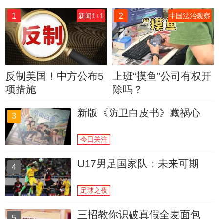
1
2
新闻1+1
中国法治观察
反制美国！中方公布5
上班“摸鱼”公司有权开
项措施
除吗？
新版《防卫白皮书》藏祸心
3
今日关注
U17男足国家队：未来可期
4
足球之夜
三招教你识破真假全麦面包
5