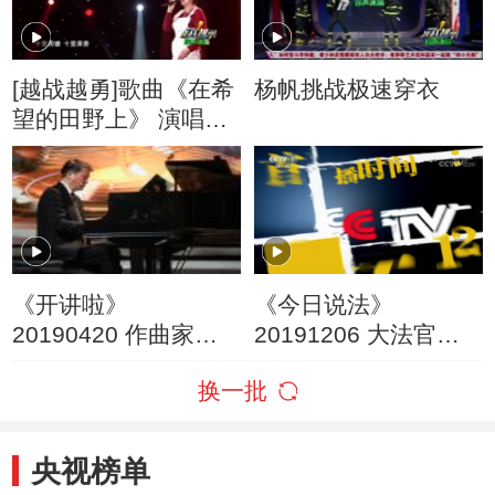
[越战越勇]歌曲《在希
杨帆挑战极速穿衣
望的田野上》 演唱：
孙长艳
《开讲啦》
《今日说法》
20190420 作曲家叶
20191206 大法官开
小纲：用音乐书写“中
庭 二十年后的审判
换一批
国故事”
（上）
央视榜单