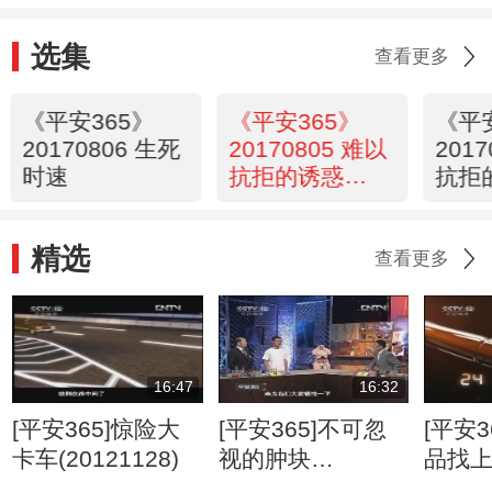
选集
查看更多
《平安365》
《平安365》
《平
20170806 生死
20170805 难以
201
时速
抗拒的诱惑
抗拒
（四）
（三
精选
查看更多
16:47
16:32
[平安365]惊险大
[平安365]不可忽
[平安3
卡车(20121128)
视的肿块
品找
(20120807)
(2012