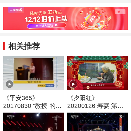
相关推荐
《平安365》
《夕阳红》
20170830 “教授”的谎
20200126 寿宴 第二
言
集 女神粉丝五百万