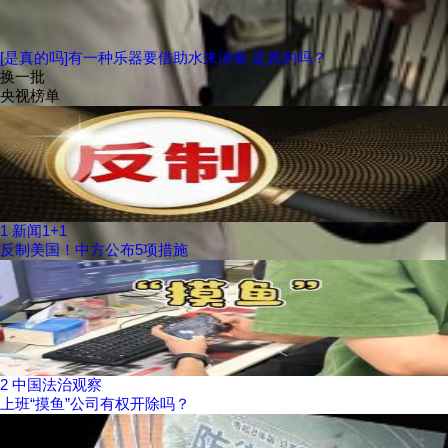
[是真的吗]有一种乐器要借助水来演奏 是真的吗？
换一批
央视榜单
1
新闻1+1
反制美国！中方公布5项措施
2
中国法治观察
上班“摸鱼”公司有权开除吗？