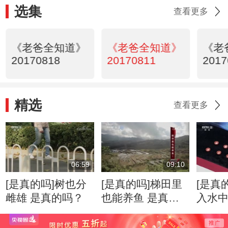
选集
查看更多
《老爸全知道》
《老爸全知道》
《老
20170818
20170811
2017
精选
查看更多
06:59
09:10
[是真的吗]树也分
[是真的吗]梯田里
[是真
雌雄 是真的吗？
也能养鱼 是真的
入水
吗？
形 是