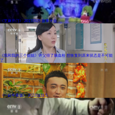
《芝麻开门》 20170925 故事大会
《我和我的三个姐姐》许父得了脑血栓 想恢复到原来状态是不可能
了
《一起年夜饭》 20220131 5