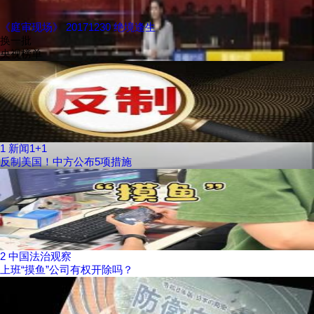
《庭审现场》 20171230 绝境逢生
换一批
央视榜单
1
新闻1+1
反制美国！中方公布5项措施
2
中国法治观察
上班“摸鱼”公司有权开除吗？