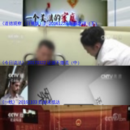
《道德观察（日播版）》 20161228 车祸之谜（下）
《今日说法》 20170322 证据不撒谎（中）
《一线》 20161103 归途未抵达