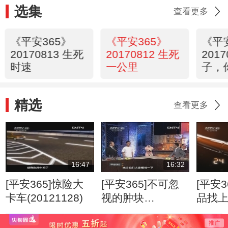
选集
查看更多
《平安365》
《平安365》
《平
20170813 生死
20170812 生死
2017
时速
一公里
子，
精选
查看更多
16:47
16:32
[平安365]惊险大
[平安365]不可忽
[平安3
卡车(20121128)
视的肿块
品找
(20120807)
(2012