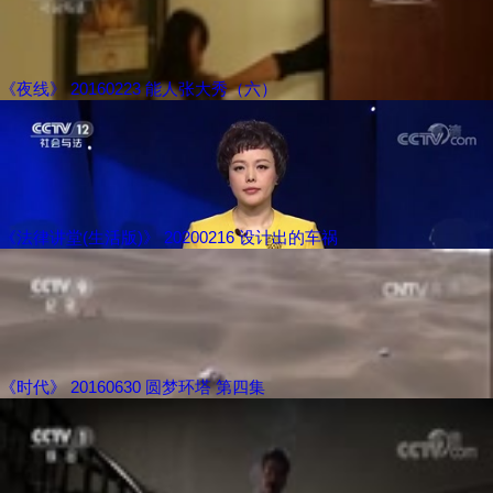
《夜线》 20160223 能人张大秀（六）
《法律讲堂(生活版)》 20200216 设计出的车祸
《时代》 20160630 圆梦环塔 第四集