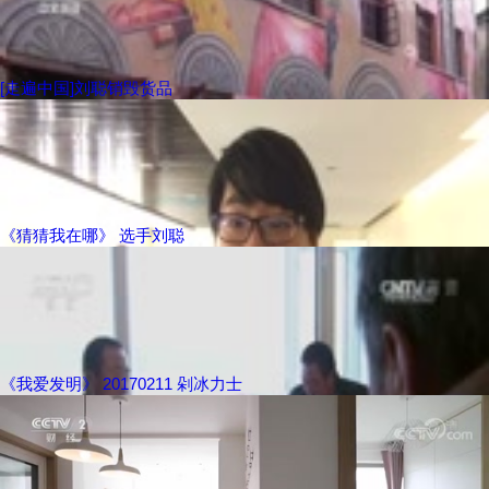
[走遍中国]刘聪销毁货品
《猜猜我在哪》 选手刘聪
《我爱发明》 20170211 剁冰力士