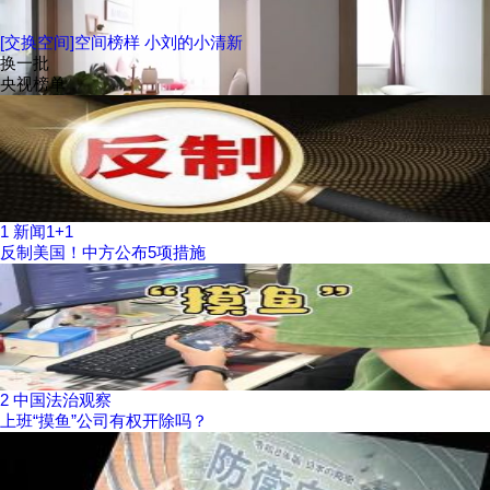
[交换空间]空间榜样 小刘的小清新
换一批
央视榜单
1
新闻1+1
反制美国！中方公布5项措施
2
中国法治观察
上班“摸鱼”公司有权开除吗？