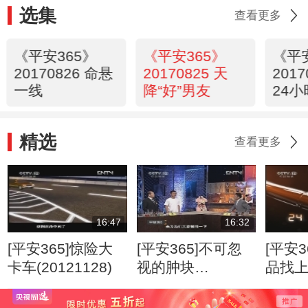
选集
查看更多
《平安365》
《平安365》
《平
20170826 命悬
20170825 天
201
一线
降“好”男友
24小
精选
查看更多
16:47
16:32
[平安365]惊险大
[平安365]不可忽
[平安3
卡车(20121128)
视的肿块
品找
(20120807)
(2012