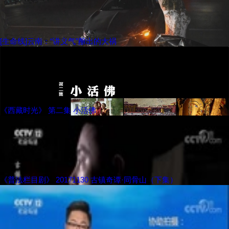
[生命线]云南：“讲义气”酿出的大祸
《西藏时光》 第二集 小活佛
《普法栏目剧》 20171130 古镇奇谭·同骨山（下集）