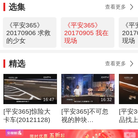
选集
查看更多
《平安365》
《平安365》
《平
20170906 求救
20170905 我在
201
的少女
现场
现场
精选
查看更多
16:47
16:32
[平安365]惊险大
[平安365]不可忽
[平安3
卡车(20121128)
视的肿块
品找
(20120807)
(2012