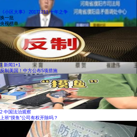
《小区大事》 20171211 十年之争
换一批
央视榜单
1
新闻1+1
反制美国！中方公布5项措施
2
中国法治观察
上班“摸鱼”公司有权开除吗？