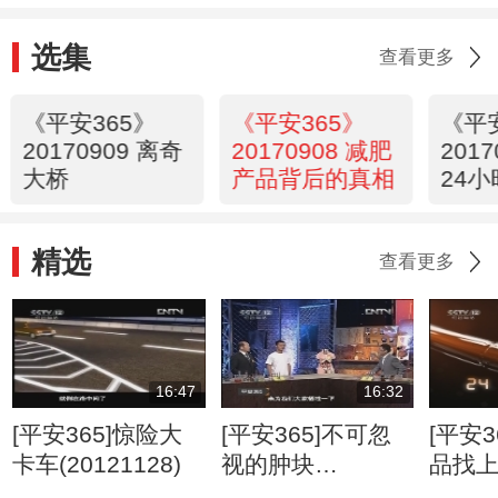
选集
查看更多
《平安365》
《平安365》
《平
20170909 离奇
20170908 减肥
201
大桥
产品背后的真相
24小
精选
查看更多
16:47
16:32
[平安365]惊险大
[平安365]不可忽
[平安3
卡车(20121128)
视的肿块
品找
(20120807)
(2012