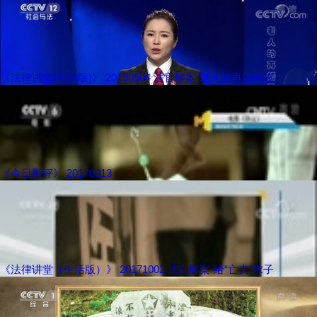
《法律讲堂(生活版)》 20190504 法官解案·老人的再婚风波
《今日影评》 20170313
《法律讲堂（生活版）》 20171002 法官解案·给“亡夫”求子