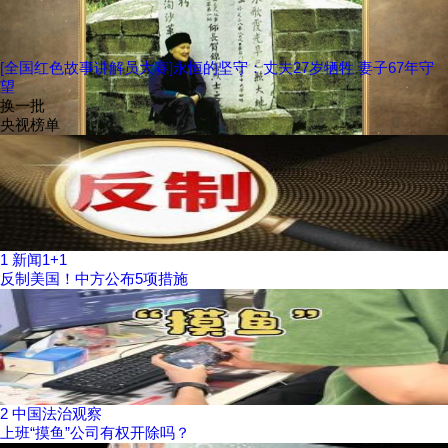
[全国红色故事讲解员大赛]永恒的坚守：丈夫27岁牺牲 妻子67年守
望
换一批
央视榜单
1
新闻1+1
反制美国！中方公布5项措施
2
中国法治观察
上班“摸鱼”公司有权开除吗？