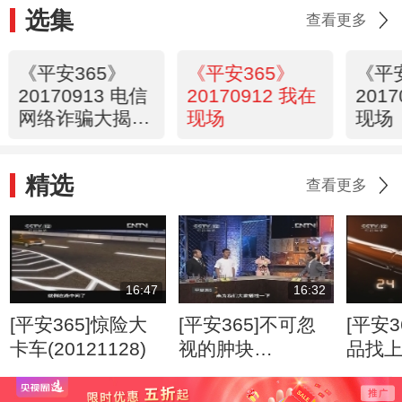
选集
查看更多
《平安365》
《平安365》
《平
20170913 电信
20170912 我在
201
网络诈骗大揭秘
现场
现场
——灾祸临头
精选
查看更多
16:47
16:32
[平安365]惊险大
[平安365]不可忽
[平安3
卡车(20121128)
视的肿块
品找
(20120807)
(2012