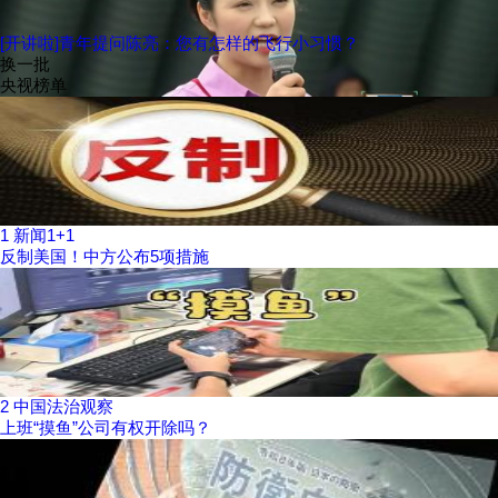
[开讲啦]青年提问陈亮：您有怎样的飞行小习惯？
换一批
央视榜单
1
新闻1+1
反制美国！中方公布5项措施
2
中国法治观察
上班“摸鱼”公司有权开除吗？