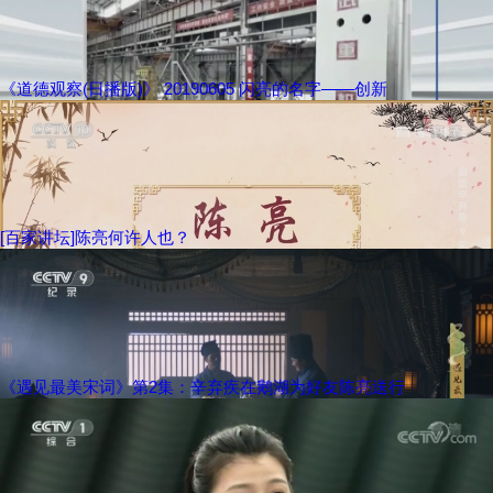
《道德观察(日播版)》 20190605 闪亮的名字——创新
[百家讲坛]陈亮何许人也？
《遇见最美宋词》第2集：辛弃疾在鹅湖为好友陈亮送行