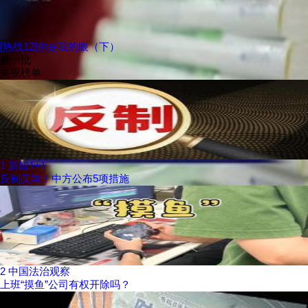
[热线12]你是我的眼（下）
换一批
央视榜单
1
新闻1+1
反制美国！中方公布5项措施
2
中国法治观察
上班“摸鱼”公司有权开除吗？