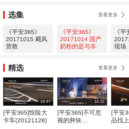
选集
查看更多
《平安365》
《平安365》
《平
20171015 飓风
20171014 国产
201
营救
奶粉的是与非
现场
精选
查看更多
16:47
16:32
[平安365]惊险大
[平安365]不可忽
[平安3
卡车(20121128)
视的肿块
品找
(20120807)
(2012