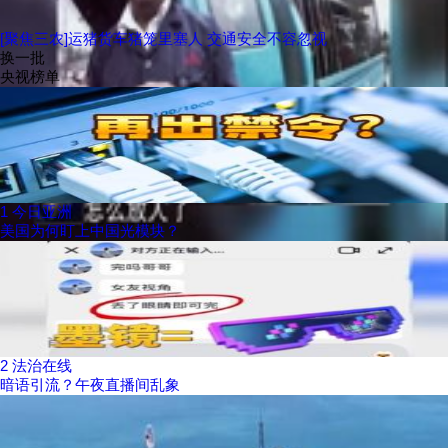
[聚焦三农]运猪货车猪笼里塞人 交通安全不容忽视
换一批
央视榜单
1
今日亚洲
美国为何盯上中国光模块？
2
法治在线
暗语引流？午夜直播间乱象