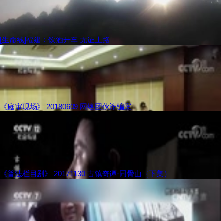
[生命线]福建：饮酒开车 无证上路
《庭审现场》 20180609 网络团伙诈骗案
《普法栏目剧》 20171130 古镇奇谭·同骨山（下集）