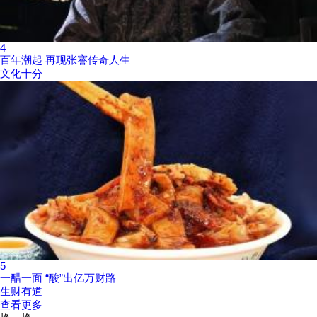
4
百年潮起 再现张謇传奇人生
文化十分
5
一醋一面 “酸”出亿万财路
生财有道
查看更多