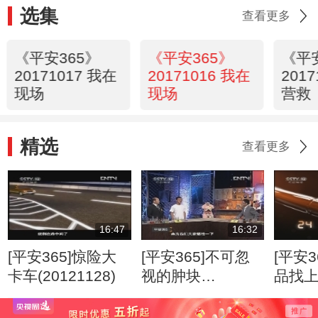
选集
查看更多
《平安365》
《平安365》
《平
20171017 我在
20171016 我在
201
现场
现场
营救
精选
查看更多
16:47
16:32
[平安365]惊险大
[平安365]不可忽
[平安3
卡车(20121128)
视的肿块
品找
(20120807)
(2012