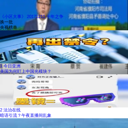
《小区大事》 20171211 十年之争
换一批
央视榜单
1
今日亚洲
美国为何盯上中国光模块？
2
法治在线
暗语引流？午夜直播间乱象