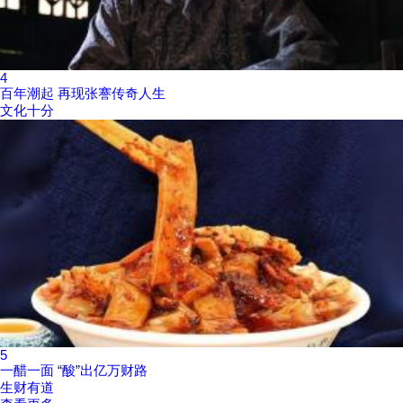
4
百年潮起 再现张謇传奇人生
文化十分
5
一醋一面 “酸”出亿万财路
生财有道