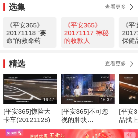
选集
查看更多
《平安365》
《平安365》
《平
20171118 “要
20171117 神秘
201
命”的救命药
的收款人
保健
精选
查看更多
16:47
16:32
[平安365]惊险大
[平安365]不可忽
[平安3
卡车(20121128)
视的肿块
品找
(20120807)
(2012