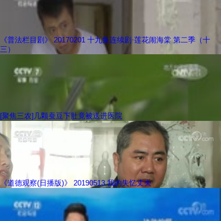
《普法栏目剧》 20170201 十九集连续剧·莲花闹海棠 第二季（十
三）
[聚焦三农]几颗蚕豆下肚竟被送进医院
《道德观察(日播版)》 20190513 我的失忆丈夫