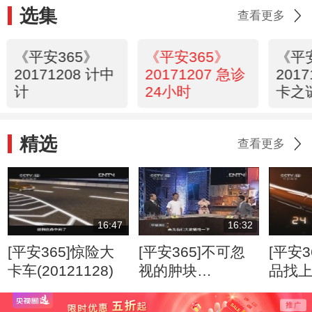
选集
查看更多
《平安365》
《平安365》
《平
20171208 计中
20171207 急诊
201
计
24小时
卡之
精选
查看更多
16:47
16:32
[平安365]惊险大
[平安365]不可忽
[平安3
卡车(20121128)
视的肿块
品找
(20120807)
(2012