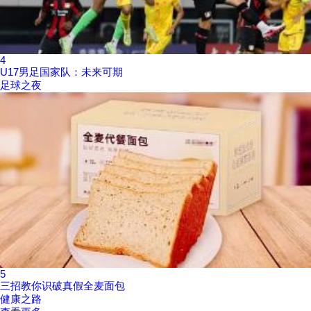
4
U17男足国家队：未来可期
足球之夜
5
三招教你识破真假全麦面包
健康之路