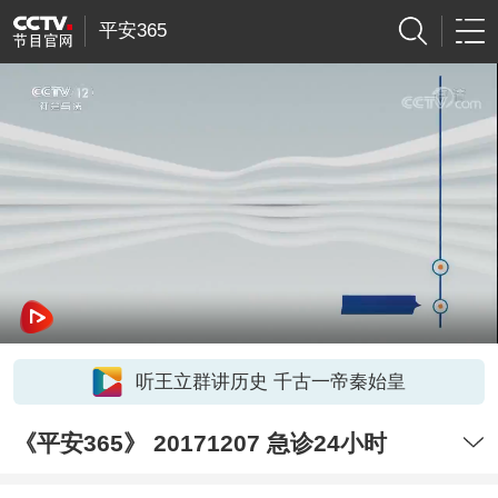
平安365
听王立群讲历史 千古一帝秦始皇
《平安365》 20171207 急诊24小时