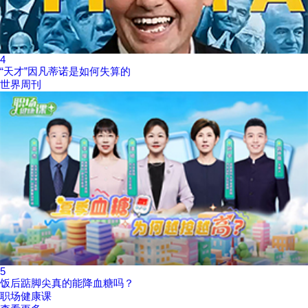
4
“天才”因凡蒂诺是如何失算的
世界周刊
5
饭后踮脚尖真的能降血糖吗？
职场健康课