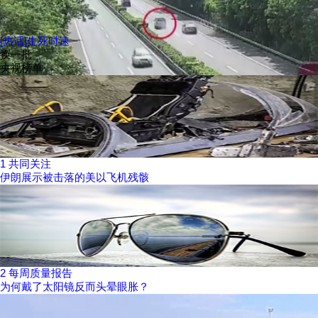
[热话]生死时速
换一批
央视榜单
1
共同关注
伊朗展示被击落的美以飞机残骸
2
每周质量报告
为何戴了太阳镜反而头晕眼胀？