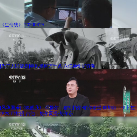
《生命线》 20200819
[为了人民健康]春风杨柳万千条 六亿神州尽舜尧
[风华国乐]《唤醒我》 弹拨尔：穆扎帕尔·帕尔哈提 康加鼓：伊卜拉
伊木·巴拉提 吉他：努尔夏提·努尔东