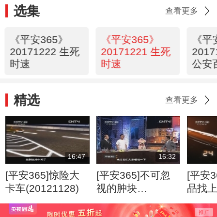
选集
查看更多
《平安365》
《平安365》
《平
20171222 生死
20171221 生死
201
时速
时速
公安
播—
精选
查看更多
16:47
16:32
[平安365]惊险大
[平安365]不可忽
[平安3
卡车(20121128)
视的肿块
品找
(20120807)
(2012