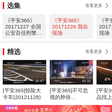
选集
查看更多
《平安365》
《平安365》
《平
20171227 全国
20171226 我在
201
公安百佳刑警展
现场
现场
播——赵志军
精选
查看更多
16:47
16:32
[平安365]惊险大
[平安365]不可忽
[平安3
卡车(20121128)
视的肿块
品找
(20120807)
(2012