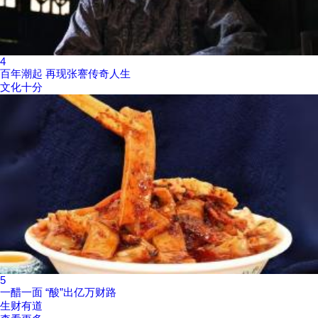
4
百年潮起 再现张謇传奇人生
文化十分
5
一醋一面 “酸”出亿万财路
生财有道