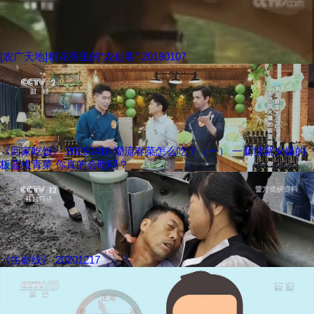
[农广天地]稻花香里的“农创客” 20180107
《回家吃饭》 20260416 潮流春菜怎么吃？（一） 一面世就火爆的
板蓝根青菜 你真的会吃吗？
《生命线》 20201217