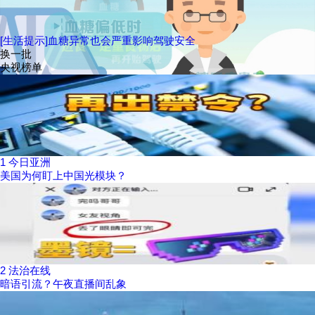
[生活提示]血糖异常也会严重影响驾驶安全
换一批
央视榜单
1
今日亚洲
美国为何盯上中国光模块？
2
法治在线
暗语引流？午夜直播间乱象