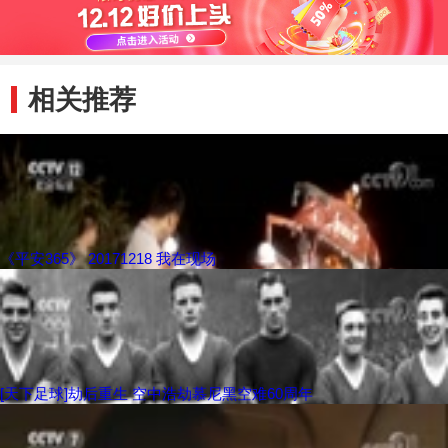
相关推荐
《平安365》 20171218 我在现场
[天下足球]劫后重生 空中浩劫慕尼黑空难60周年