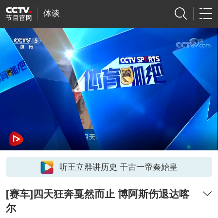
体谈
听王立群讲历史 千古一帝秦始皇
[赛车]四天狂奔戛然而止 博阿斯伤退达喀
尔