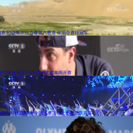
[赛车]达喀尔拉力赛第六赛道 张明夺赛段冠军
[F1]车迷福音 F1中国大奖赛本周开赛
[赛车时代]2018年中国汽摩运动大会在武汉开幕