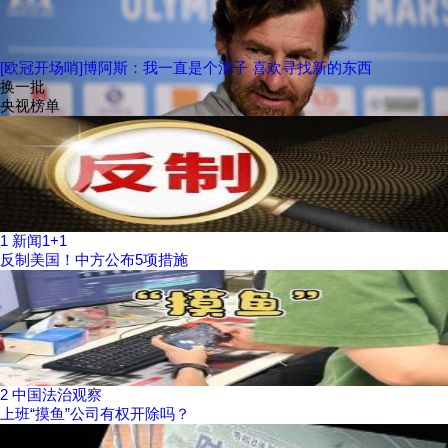
[欧冠开场哨]博阿斯：我一直是个浪子 喜欢寻找新的东西
换一批
央视榜单
1
新闻1+1
反制美国！中方公布5项措施
2
中国法治观察
上班“摸鱼”公司有权开除吗？