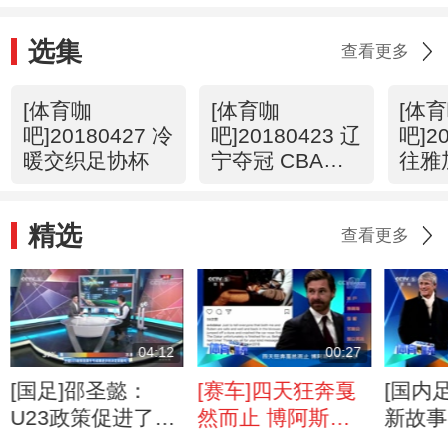
选集
查看更多
[体育咖
[体育咖
[体
吧]20180427 冷
吧]20180423 辽
吧]2
暖交织足协杯
宁夺冠 CBA开
往雅
启新篇章
主力
精选
查看更多
04:12
00:27
[国足]邵圣懿：
[赛车]四天狂奔戛
[国内
U23政策促进了国
然而止 博阿斯伤
新故事
字号成绩进步
退达喀尔
协青训