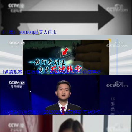
《一线》 20180403 无人目击
《道德观察（日播版）》 20180901 黑暗中的肇事者
《法律讲堂(生活版)》 20190201 法官解案·车祸迷情