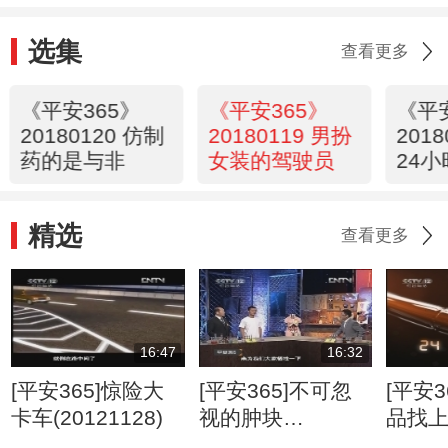
选集
查看更多
《平安365》
《平安365》
《平
20180120 仿制
20180119 男扮
201
药的是与非
女装的驾驶员
24小
精选
查看更多
16:47
16:32
[平安365]惊险大
[平安365]不可忽
[平安3
卡车(20121128)
视的肿块
品找
(20120807)
(2012