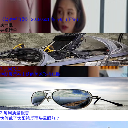
《普法栏目剧》 20180601 悔当初（下集）
换一批
央视榜单
1
共同关注
伊朗展示被击落的美以飞机残骸
2
每周质量报告
为何戴了太阳镜反而头晕眼胀？