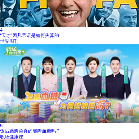
4
“天才”因凡蒂诺是如何失算的
世界周刊
5
饭后踮脚尖真的能降血糖吗？
职场健康课