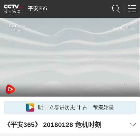
平安365
听王立群讲历史 千古一帝秦始皇
《平安365》 20180128 危机时刻