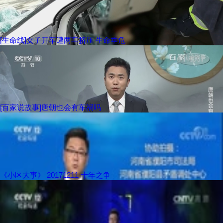
[生命线]女子开车遭两车挤压 生命垂危
[百家说故事]唐朝也会有车祸吗
《小区大事》 20171211 十年之争