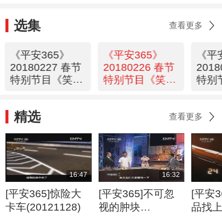
选集
查看更多
《平安365》
《平安365》
《平
20180227 春节
20180226 春节
201
特别节目《笑·
特别节目《笑·
特别
场》——《时间
场》——《绿色
场》
与青春》
发财路》
与爱
精选
查看更多
16:47
16:32
[平安365]惊险大
[平安365]不可忽
[平安3
卡车(20121128)
视的肿块
品找
(20120807)
(2012