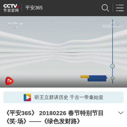
平安365
听王立群讲历史 千古一帝秦始皇
《平安365》 20180226 春节特别节目
《笑·场》——《绿色发财路》