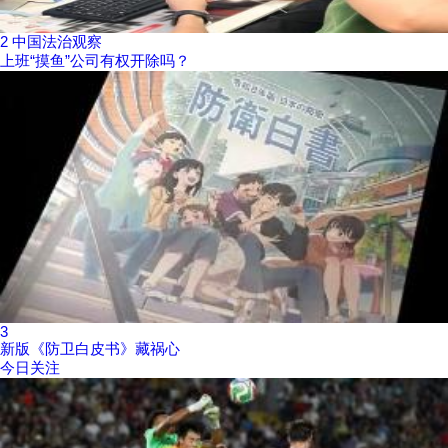
2
中国法治观察
上班“摸鱼”公司有权开除吗？
3
新版《防卫白皮书》藏祸心
今日关注