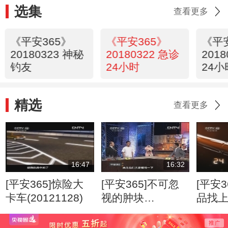
选集
查看更多
《平安365》
《平安365》
《平
20180323 神秘
20180322 急诊
201
钓友
24小时
24小
精选
查看更多
16:47
16:32
[平安365]惊险大
[平安365]不可忽
[平安3
卡车(20121128)
视的肿块
品找
(20120807)
(2012