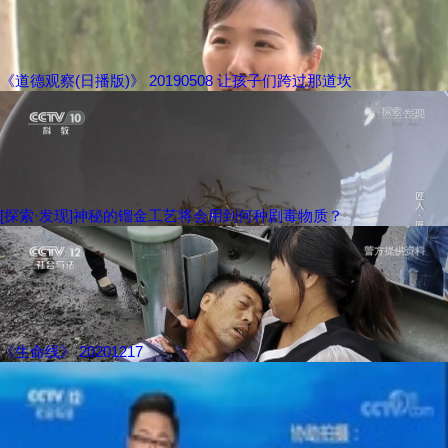
《道德观察(日播版)》 20190508 让孩子们跨过那道坎
[探索·发现]神秘的镏金工艺将会用到何种剧毒物质？
《生命线》 20201217