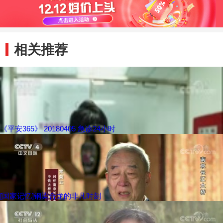
相关推荐
《平安365》 20180405 急诊24小时
[国家记忆]钢梁合龙的非凡时刻