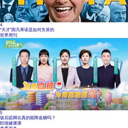
4
“天才”因凡蒂诺是如何失算的
世界周刊
5
饭后踮脚尖真的能降血糖吗？
职场健康课