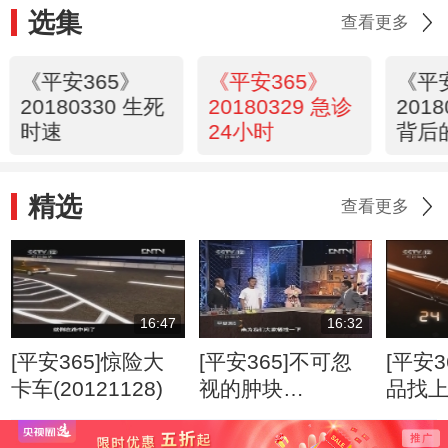
选集
查看更多
《平安365》
《平安365》
《平
20180330 生死
20180329 急诊
201
时速
24小时
背后
精选
查看更多
16:47
16:32
[平安365]惊险大
[平安365]不可忽
[平安3
卡车(20121128)
视的肿块
品找
(20120807)
(2012