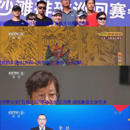
[排球]全国沙滩排球巡回赛宁夏吴忠站顺利闭幕
[戏韵家国情]京剧《挑华车》 表演：张幼麟
[消费主张]“百戏入皖”带动 3.92亿消费 成现象级文旅范本