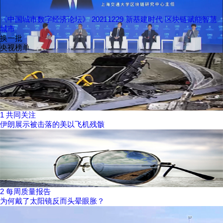
《中国城市数字经济论坛》 20211229 新基建时代 区块链赋能智慧
城市
换一批
央视榜单
1
共同关注
伊朗展示被击落的美以飞机残骸
2
每周质量报告
为何戴了太阳镜反而头晕眼胀？