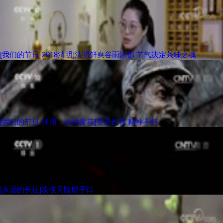
[我们的节日-2018清明]清明鲜爽谷雨浓郁 节气决定茶味之魂
[我们的节日·清明：战地黄花]英灵长存 精神不朽
[永远的长征]攻破天险腊子口