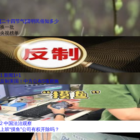
[二十四节气]清明民俗知多少
换一批
央视榜单
1
新闻1+1
反制美国！中方公布5项措施
2
中国法治观察
上班“摸鱼”公司有权开除吗？