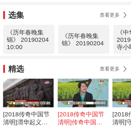
选集
查看更多
《历年春晚集
《中
《历年春晚集
锦》 20190204
201
锦》 20190204
10:00
寺小
红都
精选
查看更多
03:21
09:03
[2018传奇中国节
[2018传奇中国节
[20
清明]渭华起义英
清明]传奇中国节·
清明]
烈清明祭
清明习俗
神家园