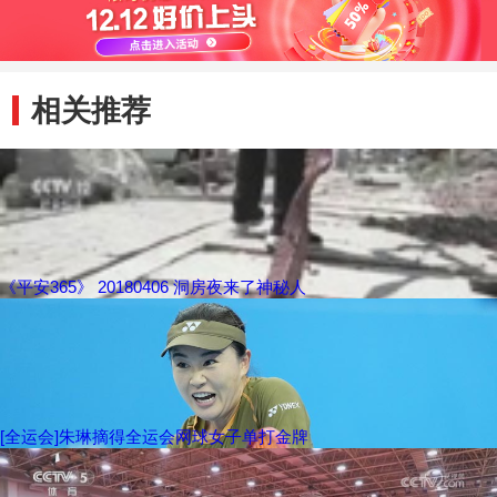
相关推荐
《平安365》 20180406 洞房夜来了神秘人
[全运会]朱琳摘得全运会网球女子单打金牌