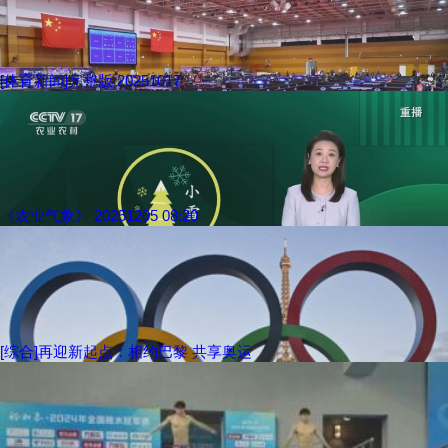
[体育新闻]完整版 20251017
《农业气象》 20251205 08:20
[综合]再迎新起点：相约巴黎 共享奥运