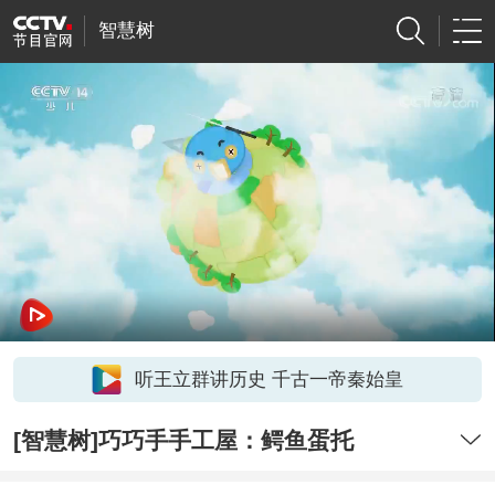
智慧树
听王立群讲历史 千古一帝秦始皇
[智慧树]巧巧手手工屋：鳄鱼蛋托