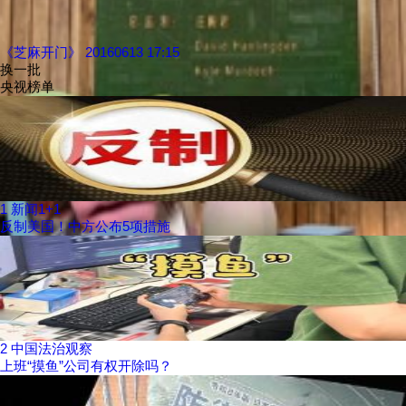
《芝麻开门》 20160613 17:15
换一批
央视榜单
1
新闻1+1
反制美国！中方公布5项措施
2
中国法治观察
上班“摸鱼”公司有权开除吗？