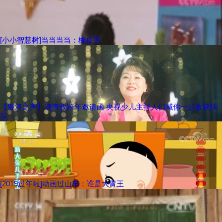
[小小智慧树]当当当当：橡皮鸭
【银河之声】请查收跨年邀请函 央视少儿主持人们喊你一起收获快
乐
[2019过年啦]动画过山车：谁是大胃王