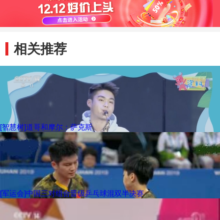
相关推荐
[智慧树]道哥和摩尔：萨克斯
[军运会]中国三对组合晋级乒乓球混双半决赛