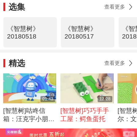
选集
查看更多
《智慧树》
《智慧树》
《智
20180518
20180517
2018
精选
查看更多
01:43
12:28
[智慧树]咕咚信
[智慧树]巧巧手手
[智慧
箱：汪克宇小朋友
工屋：鳄鱼蛋托
尔：文
的来信
笔