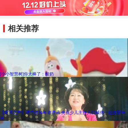
相关推荐
[小小智慧树]你太棒了：酸奶
【银河之声】请查收跨年邀请函 央视少儿主持人们喊你一起收获快
乐