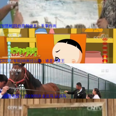
[智慧树]我创意我做主：手掌作画
[2019过年啦]动画过山车：谁是大胃王
《绿野寻踪》 20190918 走近马 认识马