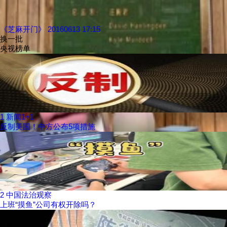
《芝麻开门》 20160613 17:15
换一批
央视榜单
1
新闻1+1
反制美国！中方公布5项措施
2
中国法治观察
上班“摸鱼”公司有权开除吗？