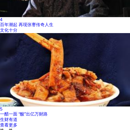
4
百年潮起 再现张謇传奇人生
文化十分
5
一醋一面 “酸”出亿万财路
生财有道
查看更多