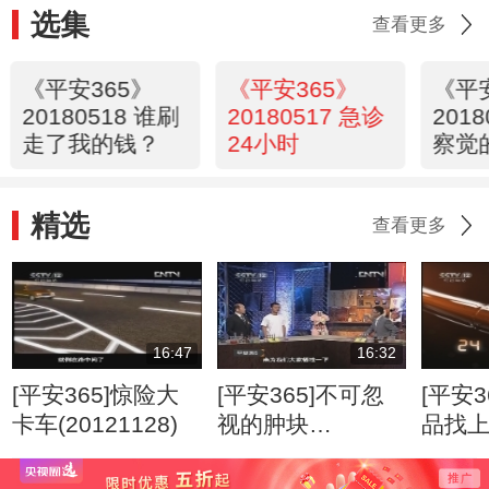
选集
查看更多
《平安365》
《平安365》
《平
20180518 谁刷
20180517 急诊
201
走了我的钱？
24小时
察觉
精选
查看更多
16:47
16:32
[平安365]惊险大
[平安365]不可忽
[平安3
卡车(20121128)
视的肿块
品找
(20120807)
(2012