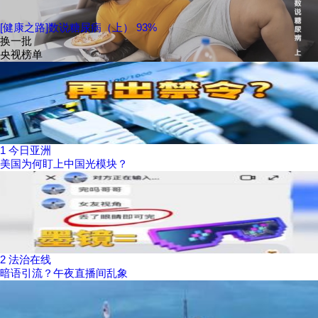
[健康之路]数说糖尿病（上） 93%
换一批
央视榜单
1
今日亚洲
美国为何盯上中国光模块？
2
法治在线
暗语引流？午夜直播间乱象