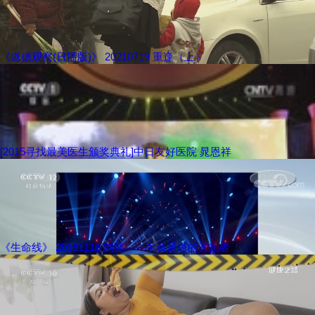
《道德观察(日播版)》 20210719 重逢（上）
[2015寻找最美医生颁奖典礼]中日友好医院 晁恩祥
《生命线》 20191116 刘鹏——生命通道的开拓者